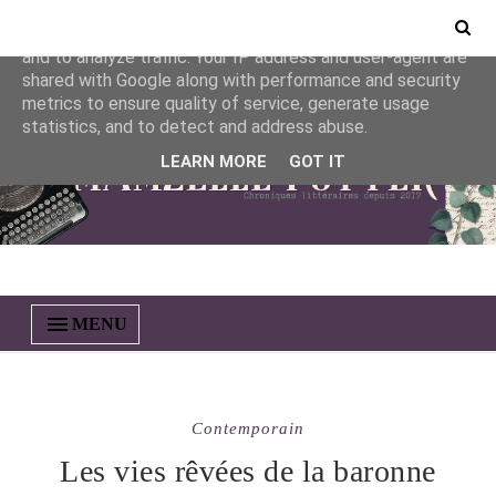
This site uses cookies from Google to deliver its services
and to analyze traffic. Your IP address and user-agent are
shared with Google along with performance and security
metrics to ensure quality of service, generate usage
statistics, and to detect and address abuse.
LEARN MORE
GOT IT
MENU
Contemporain
Les vies rêvées de la baronne