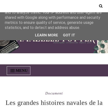
This site uses cookies from Google to deliver its services
and to analyze traffic. Your IP address and user-agent are
shared with Google along with performance and security
metrics to ensure quality of service, generate usage
statistics, and to detect and address abuse.
LEARN MORE
GOT IT
MENU
Document
Les grandes histoires navales de la