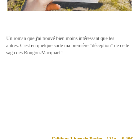
Un roman que j'ai trouvé bien moins intéressant que les
autres. C'est en quelque sorte ma première "déception" de cette
saga des Rougon-Macquart !
En 1856, Eugène Rougon, un ancien avocat de province qui a
contribué à faire l'Empire et que l'Empire a fait, se sentant
proche de sa disgrâce, préfère prendre les devants et
démissionner de la présidence du Conseil d'Etat. Mais ses amis
ont besoin de lui, et sa chute les embarrasse. Ils s'inquiètent de
le voir tromper son ennui par un projet de défrichement des
Landes qui le conduirait à une sorte d'exil, et parmi tous ceux
qui travaillent à son retour en grâce la plus active est la
troublante Clorinde qu'il a refusé d'épouser.
Editions Livre de Poche - 424p. - 6.20€