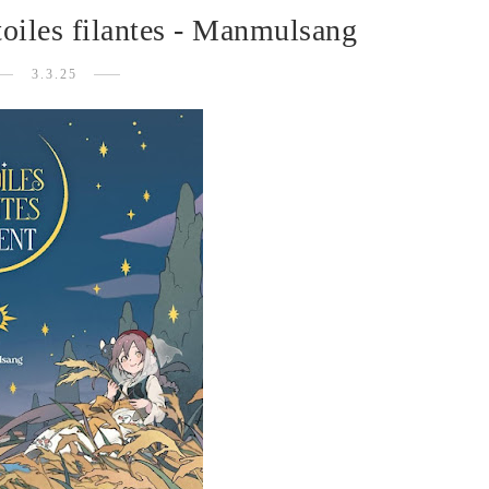
toiles filantes - Manmulsang
3.3.25