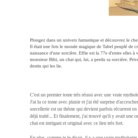
Plongez dans un univers fantastique et découvrez le chem
Il était une fois le monde magique de Tabel peuplé de cré
naissance d'une sorcière. Effie est la 77e d'entre elles à 
monsieur Bibi, un chat qui, lui, a perdu sa sorcière. Priv
destin qui les lie.
C'est un premier tome très réussi avec une vraie mytholo
J'ai lu ce tome avec plaisir et j'ai été surprise d'accroch
sorcellerie est un thème qui devient parfois récurrent en 
déjà traité... Et finalement, j'ai trouvé qu'il y avait une
chat est intrigant et original avec ce lien très fort.
En plus, comme je le disais, il y a une vraie mythologie 