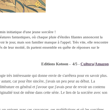
in initiatique d'une jeune sorcière !
atures fantastiques, où chaque pluie d'étoiles filantes annoncent la
voir le jour, mais son familier manque à l'appel. Très vite, elle rencontre
és de leur moitié, ils partent ensemble en quête de réponses sur le
Editions Kotoon - 4/5 -
Cultura
/
Amazon
gie très intéressante qui donne envie de s'arrêtera pour en savoir plus.
er autant, car pour être sincère, j'avais un peu peur au début. La
littérature en général et j'avoue que j'avais peur de revoir un contenu
 originalité tout de même dans cette série. Le lien de la sorcière avec son
: un univers avec ces croyances, ses malédictions et où les sorcières