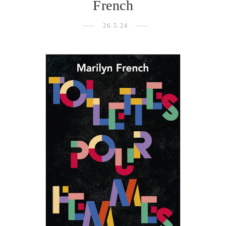
French
26.5.24