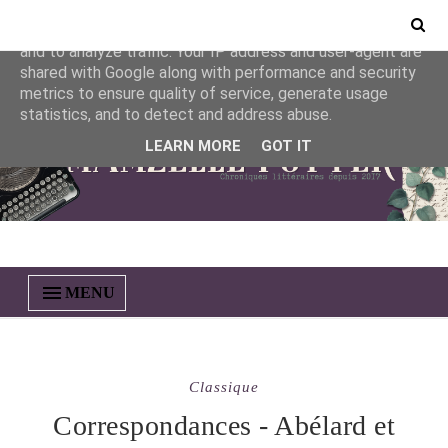
This site uses cookies from Google to deliver its services
and to analyze traffic. Your IP address and user-agent are
shared with Google along with performance and security
metrics to ensure quality of service, generate usage
statistics, and to detect and address abuse.
LEARN MORE
GOT IT
MENU
Classique
Correspondances - Abélard et