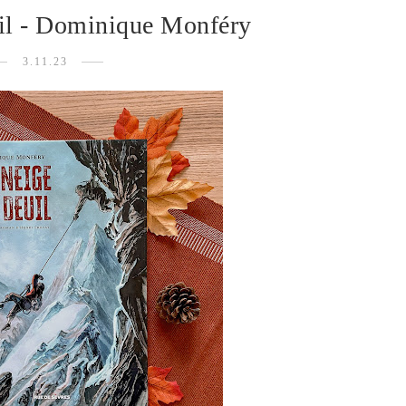
uil - Dominique Monféry
3.11.23