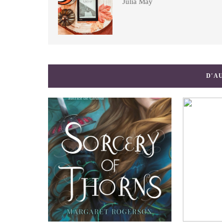
Julia May
D'A