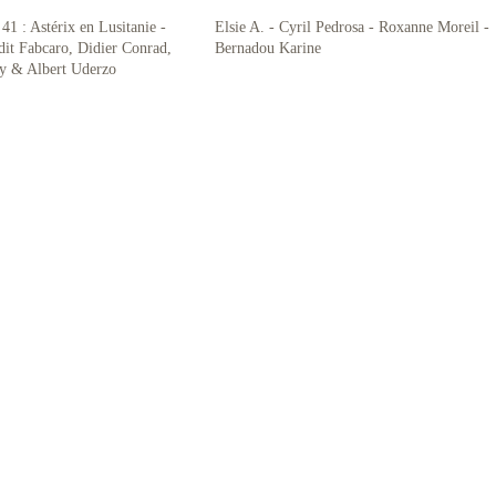
41 : Astérix en Lusitanie -
Elsie A. - Cyril Pedrosa - Roxanne Moreil -
dit Fabcaro, Didier Conrad,
Bernadou Karine
y & Albert Uderzo