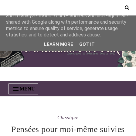
This site uses cookies from Google to deliver its services
and to analyze traffic. Your IP address and user-agent are
shared with Google along with performance and security
metrics to ensure quality of service, generate usage
statistics, and to detect and address abuse.
LEARN MORE
GOT IT
MENU
Classique
Pensées pour moi-même suivies