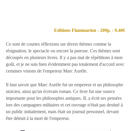
d'attendrissement ; tel est l'effet qu'elle produit qu'on a
meilleure opinion de soi-même, parce qu'on a meilleure
opinion des hommes. MONTESQIEU
Editions Flammarion - 209p. - 9.40€
Ce sont de courtes réflexions sur divers thèmes comme la
résignation, le spectacle ou encore la paresse. Ces thèmes sont
découpés en plusieurs livres. Il y a pas mal de répétitions à mon
goût, et je ne suis bien évidemment pas totalement d'accord avec
certaines visions de l'empereur Marc Aurèle.
Il faut savoir que Marc Aurèle fut un empereur et un philosophe
stoïcien, ainsi qu'un écrivain roman. Ce livre fut une source
importante pour les philosophes antiques. IL a écrit ses pensées
lors des campagnes militaires et cet ouvrage n'était pas destiné à
un public initialement, mais était un journal personnel, devant
être détruit à la mort de l'empereur.