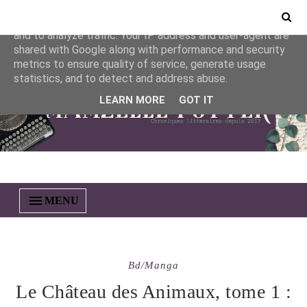
This site uses cookies from Google to deliver its services
and to analyze traffic. Your IP address and user-agent are
shared with Google along with performance and security
metrics to ensure quality of service, generate usage
statistics, and to detect and address abuse.
LEARN MORE
GOT IT
MENU
Bd/manga
Le Château des Animaux, tome 1 :