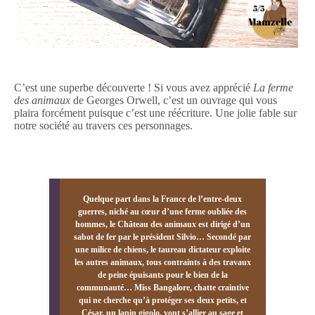
C’est une superbe découverte ! Si vous avez apprécié
La ferme
des animaux
de Georges Orwell, c’est un ouvrage qui vous
plaira forcément puisque c’est une réécriture. Une jolie fable sur
notre société au travers ces personnages.
Quelque part dans la France de l’entre-deux
guerres, niché au cœur d’une ferme oubliée des
hommes, le Château des animaux est dirigé d’un
sabot de fer par le président Silvio… Secondé par
une milice de chiens, le taureau dictateur exploite
les autres animaux, tous contraints à des travaux
de peine épuisants pour le bien de la
communauté… Miss Bangalore, chatte craintive
qui ne cherche qu’à protéger ses deux petits, et
César, un lapin gigolo, vont s’allier au sage et