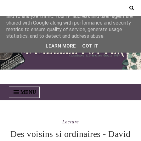
This site uses cookies from Google to deliver its services
and to analyze traffic. Your IP address and user-agent are
shared with Google along with performance and security
metrics to ensure quality of service, generate usage
statistics, and to detect and address abuse.
LEARN MORE
GOT IT
MENU
Lecture
Des voisins si ordinaires - David