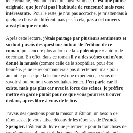
telle brutalité, rendant la lecture ainsi rythmée
. C’est une plume
originale, que je n’ai pas l’habitude de rencontré mais reste
intéressante.
Pour le reste, je n’ai pas accroché, je m’attendais à
quelque chose de différent mais pas à cela,
pas a cet univers
aussi glauque et noir.
Après cette lecture,
j’étais partagé par plusieurs sentiments et
surtout j’avais des questions autour de l’édition de ce
roman
, puis encore plus autour de la «
polémique
» autour de
ce roman. En effet, dans ce roman
il y a des scènes qui m’ont
donné la nausée
(comme celle de la zoophilie), pour être
honnête, je ne le recommanderais pas directement mais pour
autant je pense que la lecture est une expérience, à vous de
savoir si oui ou non vous souhaitez tenter.
J’en parle car il
existe, mais pas plus car avec la force des scènes, je préfère
mettre en garde plutôt pour ce que vous pourriez trouver
dedans, après libre à vous de le lire.
J’avais des questions pour la maison d’édition, un besoin de
réponses et je vous laisse découvrir les réponses de
Franck
Spengler
, l’éditeur du livre
que je remercie pour la franchises de
ses réponses et d’avoir prit le temps d’expliquer ce choix et le