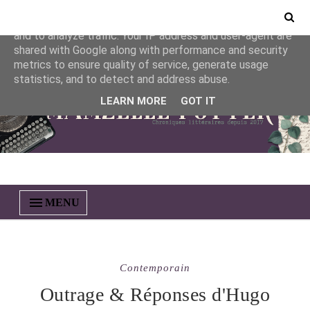
This site uses cookies from Google to deliver its services
and to analyze traffic. Your IP address and user-agent are
shared with Google along with performance and security
metrics to ensure quality of service, generate usage
statistics, and to detect and address abuse.
LEARN MORE
GOT IT
MENU
Contemporain
Outrage & Réponses d'Hugo