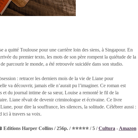
uise a quitté Toulouse pour une carrière loin des siens, à Singapour. En
’arrivée du premier texto, les mots de son père rompent la quiétude de la
it de parcourir le monde, a été retrouvée suicidée dans son studio.
session : retracer les derniers mois de la vie de Liane pour
elle va découvrir, jamais elle n’aurait pu l’imaginer. Ce roman est
es et du journal intime de sa sœur, Louise a remonté le fil de la
aire. Liane rêvait de devenir criminologue et écrivaine. Ce livre
Liane, pour dire la souffrance, les silences, la solitude. Célébrer aussi :
 ici à travers sa voix.
 Editions Harper Collins / 256p. / ⭐️⭐️⭐️⭐️⭐️ / 5 /
Cultura
-
Amazon