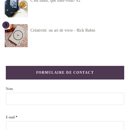
C'est lundi, que lisez-vous? #2
Créativité: un art de vivre - Rick Rubin
FORMULAIRE DE CONTACT
Nom
E-mail
*