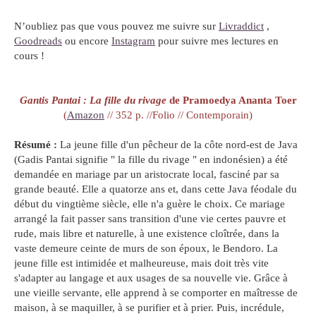
N’oubliez pas que vous pouvez me suivre sur
Livraddict
,
Goodreads
ou encore
Instagram
pour suivre mes lectures en
cours !
Gantis Pantai : La fille du rivage
de Pramoedya Ananta Toer
(
Amazon
// 352 p. //Folio // Contemporain)
Résumé :
La jeune fille d'un pêcheur de la côte nord-est de Java
(Gadis Pantai signifie " la fille du rivage " en indonésien) a été
demandée en mariage par un aristocrate local, fasciné par sa
grande beauté. Elle a quatorze ans et, dans cette Java féodale du
début du vingtième siècle, elle n'a guère le choix. Ce mariage
arrangé la fait passer sans transition d'une vie certes pauvre et
rude, mais libre et naturelle, à une existence cloîtrée, dans la
vaste demeure ceinte de murs de son époux, le Bendoro. La
jeune fille est intimidée et malheureuse, mais doit très vite
s'adapter au langage et aux usages de sa nouvelle vie. Grâce à
une vieille servante, elle apprend à se comporter en maîtresse de
maison, à se maquiller, à se purifier et à prier. Puis, incrédule,