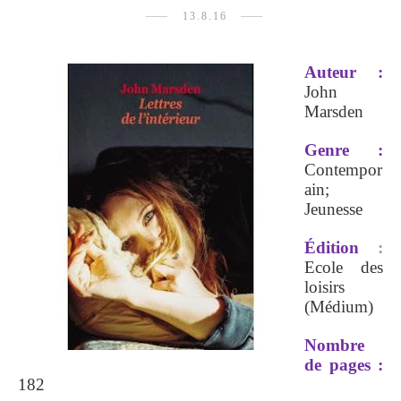
13.8.16
Auteur
:
John
Marsden
Genre
:
Contempor
ain;
Jeunesse
Édition
:
Ecole des
loisirs
(Médium)
Nombre
de pages
:
182