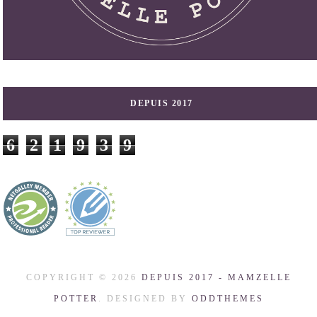
DEPUIS 2017
6
2
1
9
3
9
COPYRIGHT ©
2026
DEPUIS 2017 - MAMZELLE
POTTER
. DESIGNED BY
ODDTHEMES