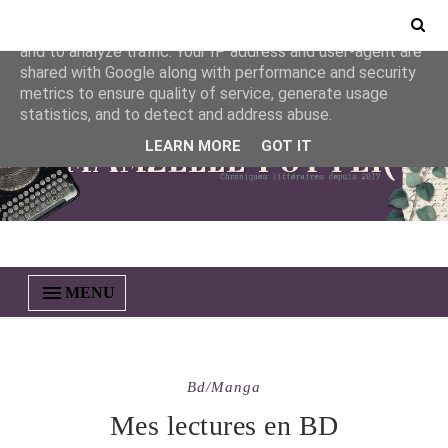
This site uses cookies from Google to deliver its services
and to analyze traffic. Your IP address and user-agent are
shared with Google along with performance and security
metrics to ensure quality of service, generate usage
statistics, and to detect and address abuse.
LEARN MORE
GOT IT
MENU
Bd/manga
Mes lectures en BD