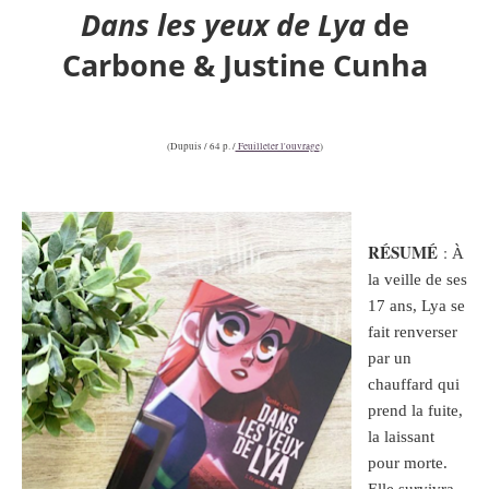
Dans les yeux de Lya
de
Carbone & Justine Cunha
(Dupuis / 64 p. /
Feuilleter l'ouvrage
)
RÉSUMÉ
:
À
la veille de ses
17 ans, Lya se
fait renverser
par un
chauffard qui
prend la fuite,
la laissant
pour morte.
Elle survivra