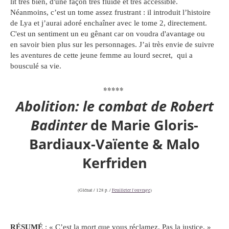
lit très bien, d'une façon très fluide et très accessible.
Néanmoins, c’est un tome assez frustrant : il introduit l’histoire
de Lya et j’aurai adoré enchaîner avec le tome 2, directement.
C'est un
sentiment
un eu gênant car on voudra d'avantage ou
en
savoir
bien plus sur les personnages. J’ai très envie de suivre
les aventures de cette jeune femme au lourd secret, qui a
bousculé sa vie.
*****
Abolition: le combat de Robert
Badinter
de
Marie Gloris-
Bardiaux-Vaïente & Malo
Kerfriden
(Glénat / 128 p. /
Feuilleter l'ouvrage
)
RÉSUMÉ
:
« C’est la mort que vous réclamez. Pas la justice. »