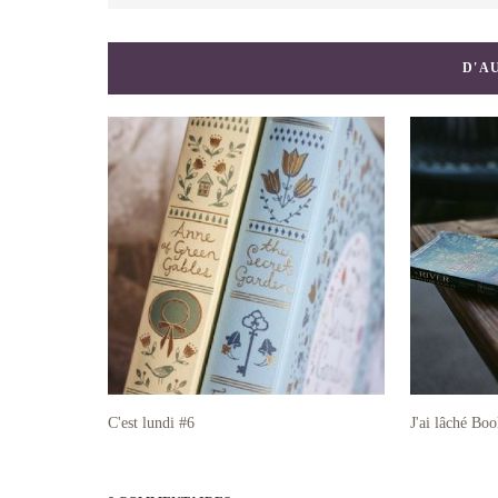
D'A
C'est lundi #6
J'ai lâché Bo