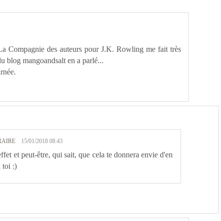
 La Compagnie des auteurs pour J.K. Rowling me fait très
du blog mangoandsalt en a parlé...
urnée.
RAIRE
15/01/2018 08:43
effet et peut-être, qui sait, que cela te donnera envie d'en
toi :)