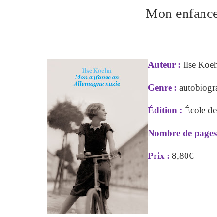
Mon enfance
Auteur
:
Ilse Koe
Genre
:
autobiogr
Édition
:
École des
Nombre de pages
Prix
:
8,80€