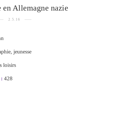
 en Allemagne nazie
2.5.16
hn
aphie, jeunesse
 loisirs
:
428