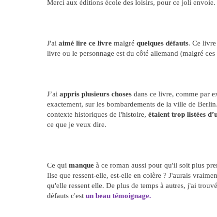
Merci aux éditions école des loisirs, pour ce joli envoie.
J'ai
aimé lire ce livre
malgré
quelques défauts
. Ce livr
livre ou le personnage est du côté allemand (malgré ces 
J’ai
appris plusieurs choses
dans ce livre, comme par e
exactement, sur les bombardements de la ville de Berlin.
contexte historiques de l'histoire,
étaient trop listées d
ce que je veux dire.
Ce qui
manque
à ce roman aussi pour qu'il soit plus pr
Ilse que ressent-elle, est-elle en colère ? J'aurais vraime
qu'elle ressent elle. De plus de temps à autres, j'ai trou
défauts c'est
un beau témoignage.