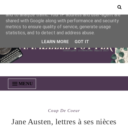
This site uses cookies from Google to deliver its services
and to analyze traffic. Your IP address and user-agent are
shared with Google along with performance and security
metrics to ensure quality of service, generate usage
statistics, and to detect and address abuse.
LEARN MORE
GOT IT
MENU
Coup De Coeur
Jane Austen, lettres à ses nièces