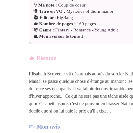
✨ Ma note :
Coup de coeur
🪻 Titre en VO :
Mysteries of thorn manor
📚 Éditeur :
BigBang
🫖 Nombre de pages :
160 pages
🌸 Genre :
Fantasy
-
Romance
-
Young Adult
🐌
Mon avis sur le tome 1
🫖
Résumé
Elisabeth Scrivener vit désormais auprès du sorcier Na
Mais il se passe quelque chose d'étrange au manoir : le
de force ses occupants. Il va falloir découvrir rapidemen
d'hiver approche... Ce qui ne sera pas une tâche aisée qu
quoi Elisabeth aspire, c'est de pouvoir embrasser Nathan
docile que si on lui paie le prix qu'il exige…
✏️
Mon avis