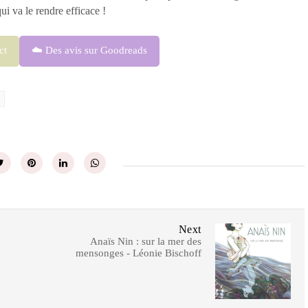
i va le rendre efficace !
ct
☁️ Des avis sur Goodreads
Next
Anaïs Nin : sur la mer des
mensonges - Léonie Bischoff