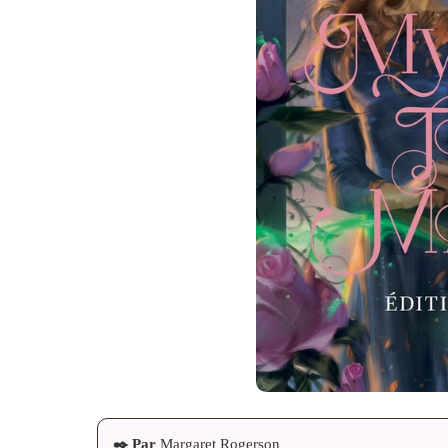
✒️ Par
Margaret Rogerson