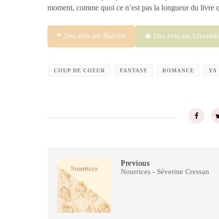
moment, comme quoi ce n’est pas la longueur du livre qu
☂️ Des avis sur Babelio
🫖 Des avis sur Livraddi
COUP DE COEUR
FANTASY
ROMANCE
YA
Previous
Nourrices - Séverine Cressan