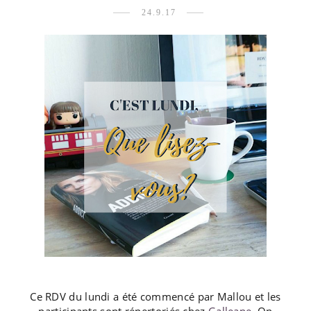
24.9.17
Ce RDV du lundi a été commencé par Mallou et les
participants sont répertoriés chez
Galleane
. On