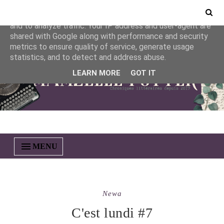
This site uses cookies from Google to deliver its services
and to analyze traffic. Your IP address and user-agent are
shared with Google along with performance and security
metrics to ensure quality of service, generate usage
statistics, and to detect and address abuse.
LEARN MORE
GOT IT
MENU
Newa
C'est lundi #7