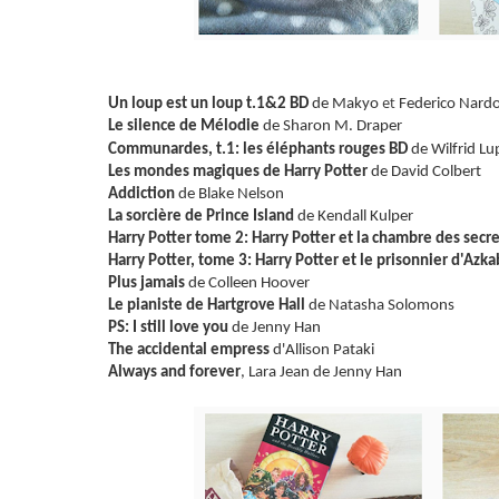
et
Un loup est un loup t.1&2
BD
de Makyo
Federico Nard
Le silence de Mélodie
de Sharon M. Draper
Communardes, t.1: les éléphants rouges
BD
de
Wilfrid L
Les mondes magiques de Harry Potter
de David Colbert
Addiction
de Blake Nelson
La sorcière de Prince Island
de Kendall Kulper
Harry Potter tome 2: Harry Potter et la chambre des secre
Harry Potter, tome 3: Harry Potter et le prisonnier d'Azk
Plus jamais
de Colleen Hoover
Le pianiste de Hartgrove Hall
de Natasha Solomons
PS: I still love you
de Jenny Han
The accidental empress
d'Allison Pataki
Always and forever
, Lara Jean de Jenny Han