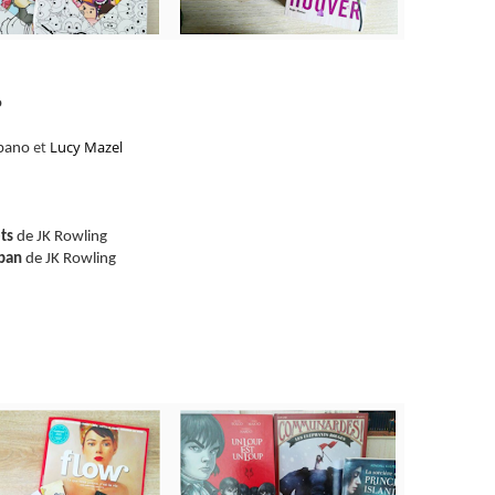
o
et
Lucy Mazel
upano
ts
de JK Rowling
aban
de JK Rowling