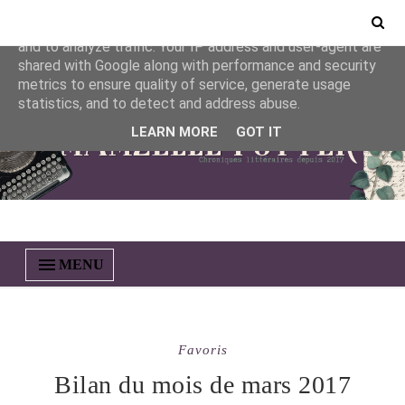
This site uses cookies from Google to deliver its services
and to analyze traffic. Your IP address and user-agent are
shared with Google along with performance and security
metrics to ensure quality of service, generate usage
statistics, and to detect and address abuse.
LEARN MORE
GOT IT
MENU
Favoris
Bilan du mois de mars 2017