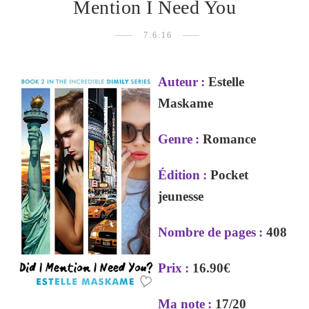
Mention I Need You
7.6.16
Auteur
:
Estelle
Maskame
Genre
:
Romance
Édition
:
Pocket
jeunesse
Nombre de pages
:
408
Prix
:
16.90€
Ma note
:
17/20