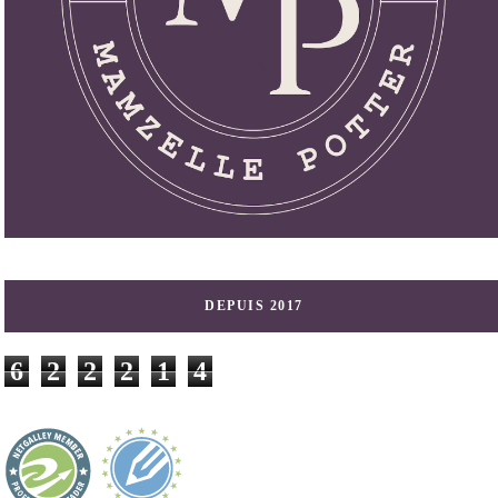
DEPUIS 2017
6
2
2
2
1
4